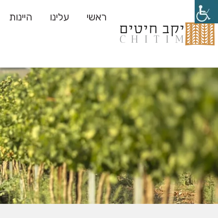
ראשי
עלינו
היינות