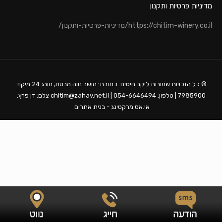
מדיניות פרטיות ותקנון
https://chitim-winery.co.il/מדיניות-פרטיות-ותקנון/
© כל הזכויות שמורות ליקב חיטים. כתובת: מושב נווה מבטח, מורג 24 מיקוד
7985900 | טלפון: 054-6646494 | chitim@zahav.net.il צלם: דן פרץ.
אי.אס מרקטינג - בנית אתרים