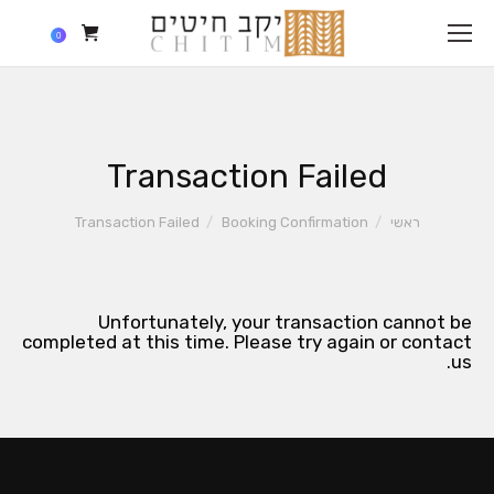
0
Transaction Failed
הנך נמצא כאן:
ראשי
Booking Confirmation
Transaction Failed
Unfortunately, your transaction cannot be
completed at this time. Please try again or contact
us.