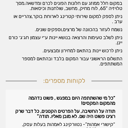
במקום חלל ממוזג עם חלונות הפונים לכרם ומדשאה.מסך
טלויזיה 65″, לוח מחיק, מחשב, שולחנות וכיסאות.
ניתן לספק למקום שירותי קטרינג לארוחת בוקר,צהריים או
ערב .
נשמח לעזור בהכוונה של מרצים,וספקים שונים.
ניתן לשלב טעימות והרצאה בנושא יינות ע״י עצמון חג׳ג׳ כורם
יינן.
ניתן לרכוש יינות בהתאם למחירון ומבצעים.
התשלום הראשוני עבור המקום בלבד ובהתאם למספר
המשתתפים.
לקוחות מספרים:
ל ערב מקסים ונפלא – הטעימות ,ההסברים
“כל מי שהשתת
ביקב ובכרם. האירוח החם והמחבק – כך
מהמקום המקס
 כל החברים שנכחו בערב.”
תודה על החשי
נות לביטוח בע”מ, נוב’ 2018
רצינו פשוט היה
“קישורי אמהות