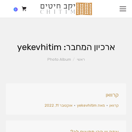
0
ארכיון המחבר:
yekevhitim
הנך נמצא כאן:
ראשי
Photo Album
קרוואן
קרוואן
מאת
yekevhitim
אוקטובר 11, 2022