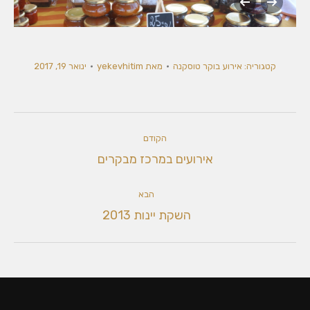
dsc_0133
קטגוריה:
אירוע בוקר טוסקנה
מאת
yekevhitim
ינואר 19, 2017
Album
הקודם
navigation
אלבום
אירועים במרכז מבקרים
קודם:
הבא
אלבום
השקת יינות 2013
הבא: