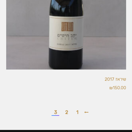
הוספה
שיראז 2017
לסל
₪
150.00
3
2
1